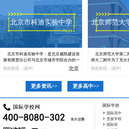
北京市科迪实验中学
北京师范大
北京市科迪实验中学：是北京威凯建设发
北京师范大学第二
展有限责任公司与北京市城市学院合办的一
师大二附中为了充分
所国有民办性质的完全中学，学校的办学宗
优势，让更多学生享
北京
招生阶段：|高中|
招生阶段：|高中|
学国
旨是培养具有中国情怀与国际视野的终身学
高端的教育机会。学
习者。...
深教育专家承担。学校
名、具硕士或博士学位的
更多资讯>>
更多高中>>
国际学校
国际高中
贵族学校
国际班