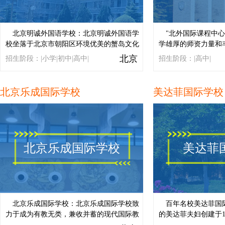
北京明诚外国语学校：北京明诚外国语学
"北外国际课程中
校坐落于北京市朝阳区环境优美的蟹岛文化
学雄厚的师资力量和
园区内，地理位置优越，是一所K-12可寄宿
与海外学校、大学和
北京
招生阶段：|小学|初中|高中|
招生阶段：|高中|
制多语言环境的外国语学校。...
打造全国领先的精英
提供走向全球优质教育
北京乐成国际学校
美达菲国际学校
北京乐成国际学校
美达菲
北京乐成国际学校：北京乐成国际学校致
百年名校美达菲国
力于成为有教无类，兼收并蓄的现代国际教
的美达菲夫妇创建于1
育典范。这一宏伟愿景与我们的使命息息相
京、天津、南京开设分校