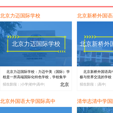
北京外国语大学美国高中预备课程
北京力迈国际学校
北京新桥外国语
北京力迈国际学校
北京新桥外
北京力迈国际学校：力迈中美（国际）学
北京新桥外国语高
校是一所高端国际化特色学校，学校集学
极与世界交流的学校
前、小学、中学、高中于一体，以学生的兴
全部由外籍教师授课
北京
招生阶段：|小学|初中|高中|
招生阶段：|高中|
趣、特长和未来的事业发展为导向，为每一
会了中西方文化的现
位学生提供不同的发展机会和选择。...
校园，现代化的教学
教育氛围，吸引了中
北京外国语大学国际高中
清华志清中学国
家的教师在这里工作。.