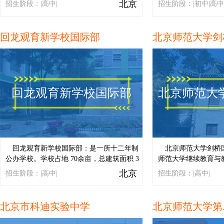
北京
招生阶段：|高中|
招生阶段：|初中|高中
关，即把学生培养成富有爱心和充满灵感的
人，他们视人类的进步为己任，身体力行为
实现世界的可持续发展做贡献。我校着重学
回龙观育新学校国际部
北京师范大学剑
业成就和自信树立，同时培养学生形成强烈
的社会和环境责任感。...
回龙观育新学校国际部
北京师范大
回龙观育新学校国际部：是一所十二年制
北京师范大学剑桥
公办学校。学校占地 70余亩，总建筑面积 3
师范大学继续教育与
万多平方米。学校是北京市“促进教育公平，
优恒联教育科技有限
北京
招生阶段：|高中|
招生阶段：|高中|
程
推进优质教育资源实质性增长”的城乡新区中
经英国剑桥大学国际
小学建设工程首批实验学校。...
号：CN481）、专业
IGCSE课程教学与
北京市科迪实验中学
由北京师范大学继续
领科教育联合成立。..