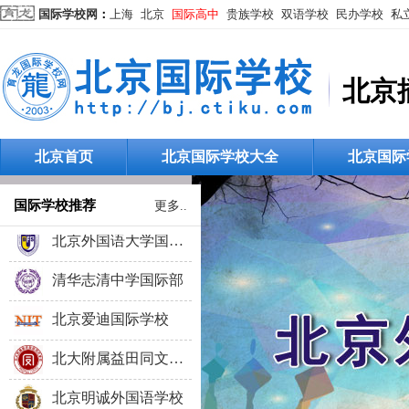
国际学校网
：
上海
北京
国际高中
贵族学校
双语学校
民办学校
私
北京力迈国际学校
北京
北京新桥外国语高中
橘郡美国高中（北京校区）
北京首页
北京国际学校大全
北京国际
北京语言大学留学服务中心
国际学校推荐
更多..
北京外国语大学国际高中
清华志清中学国际部
北京爱迪国际学校
北大附属益田同文学校
北京明诚外国语学校