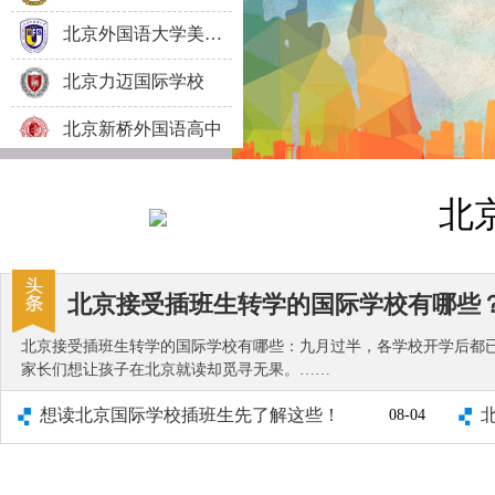
北京外国语大学美国高中预备课程
北京力迈国际学校
北京新桥外国语高中
橘郡美国高中（北京校区）
北
北京语言大学留学服务中心
北京外国语大学国际高中
北京接受插班生转学的国际学校有哪些
清华志清中学国际部
北京接受插班生转学的国际学校有哪些：九月过半，各学校开学后都
北京爱迪国际学校
家长们想让孩子在北京就读却觅寻无果。……
北大附属益田同文学校
想读北京国际学校插班生先了解这些！
08-04
北京明诚外国语学校