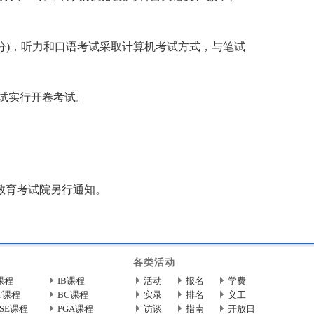
0分)，听力和口语考试采取计算机考试方式，与笔试
试实行开卷考试。
京教育考试院另行通知。
各类活动
课程
IB课程
活动
报名
学费
T课程
BC课程
实录
排名
义工
CSE课程
PGA课程
访谈
指南
开放日